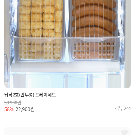
납작2호(반투명) 트레이세트
53,900원
리뷰 244
58%
22,900원