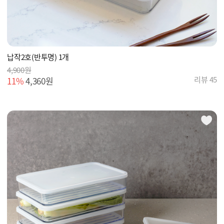
납작2호(반투명) 1개
4,900원
리뷰 45
11%
4,360원