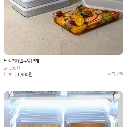
납작2호(반투명) 5개
24,500원
리뷰 235
51%
11,900원