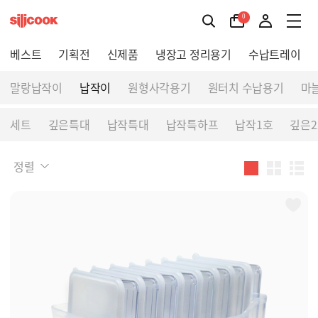
0
베스트
기획전
신제품
냉장고 정리용기
수납트레이
말랑납작이
납작이
원형사각용기
원터치 수납용기
마
세트
깊은특대
납작특대
납작특하프
납작1호
깊은2
정렬