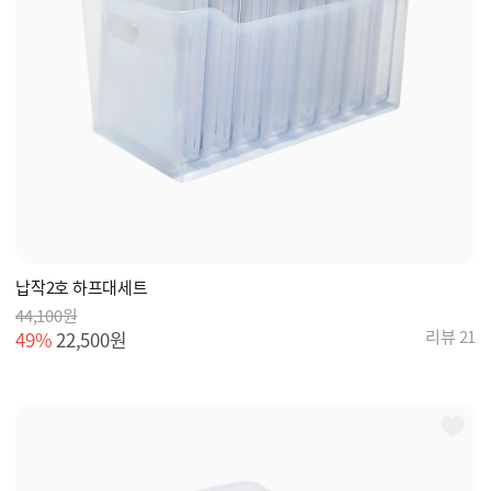
납작2호 하프대세트
44,100원
리뷰 21
49%
22,500원