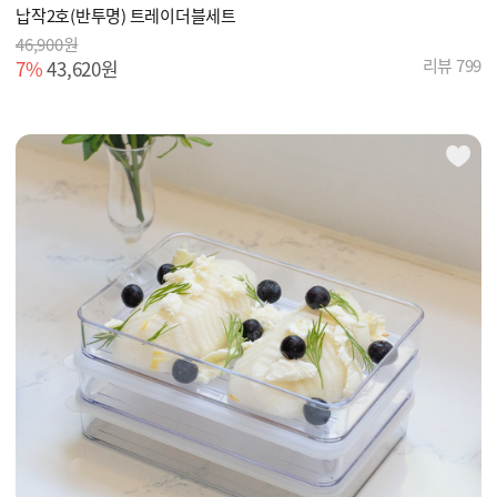
납작2호(반투명) 트레이더블세트
46,900원
리뷰 799
7%
43,620원