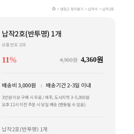
> 냉장고 정리용기
> 납작이
> 납작2호
납작2호(반투명) 1개
상품 번호 108
11
%
4,900원
4,360
원
배송비 3,000원
배송기간 2-3일 이내
3만원 이상 구매 시 무료 / 제주, 도서지역 3~5,000원
오후 12시 이전 주문 시 당일 배송 (변동될 수 있음)
납작2호(반투명) 1개