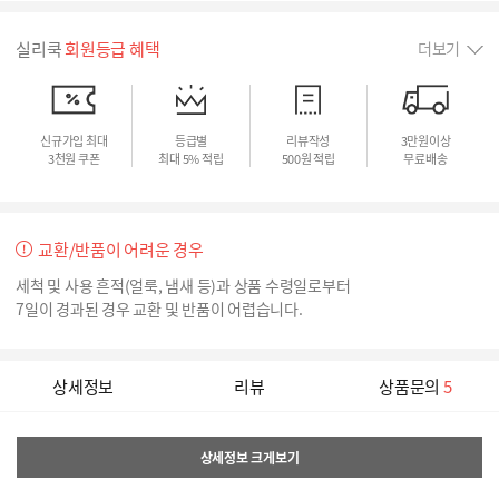
실리쿡
회원등급 혜택
더보기
신규가입 최대
등급별
리뷰작성
3만원이상
3천원 쿠폰
최대 5% 적립
500원 적립
무료배송
교환/반품이 어려운 경우
세척 및 사용 흔적(얼룩, 냄새 등)과 상품 수령일로부터
7일이 경과된 경우 교환 및 반품이 어렵습니다.
상세정보
리뷰
상품문의
5
상세정보 크게보기