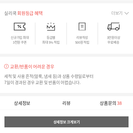
실리쿡
회원등급 혜택
더보기
신규가입 최대
등급별
리뷰작성
3만원이상
3천원 쿠폰
최대 5% 적립
500원 적립
무료배송
교환/반품이 어려운 경우
세척 및 사용 흔적(얼룩, 냄새 등)과 상품 수령일로부터
7일이 경과된 경우 교환 및 반품이 어렵습니다.
상세정보
리뷰
상품문의
38
상세정보 크게보기