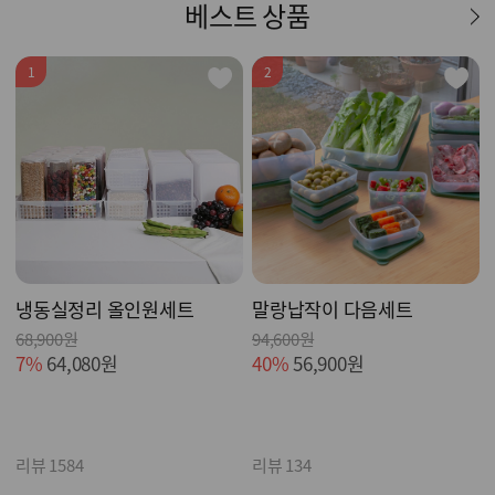
베스트 상품
1
2
냉동실정리 올인원세트
말랑납작이 다음세트
68,900원
94,600원
7%
64,080원
40%
56,900원
리뷰 1584
리뷰 134