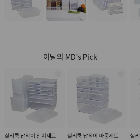
이달의 MD's Pick
실리쿡 납작이 잔치세트
실리쿡 납작이 마중세트
실리