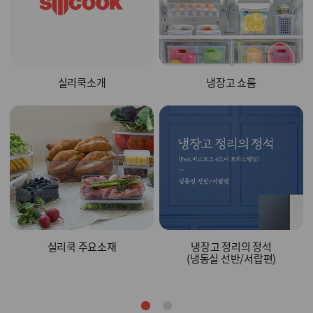
실리쿡소개
냉장고 쇼룸
실리쿡 주요소재
냉장고 정리의 정석
(냉동실 선반/서랍편)