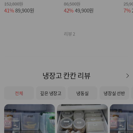
152,800원
86,500원
25,9
41%
89,900원
42%
49,900원
7%
리뷰 2
냉장고 칸칸 리뷰
전체
깊은 냉장고
냉동실
냉장실 선반