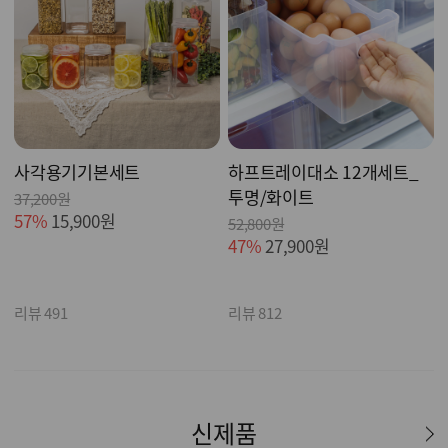
사각용기기본세트
하프트레이대소 12개세트_
투명/화이트
37,200원
57%
15,900원
52,800원
47%
27,900원
리뷰 491
리뷰 812
신제품