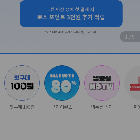
1
/
8
첫구매 100원
클리어런스
냉동실 정리
회