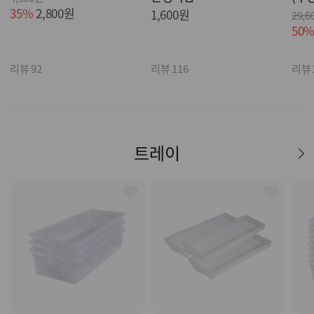
35%
2,800원
1,600원
29,6
50
리뷰 92
리뷰 116
리뷰 
트레이