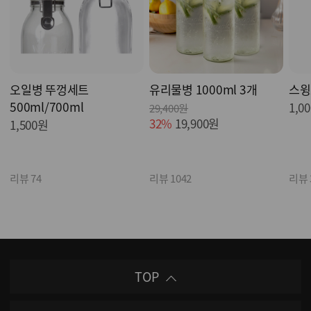
오일병 뚜껑세트
유리물병 1000ml 3개
스윙
500ml/700ml
1,0
29,400원
32%
19,900원
1,500원
리뷰 74
리뷰 1042
리뷰 
TOP