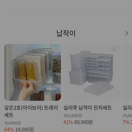
납작이
깊은2호(아이보리) 트레이
실리쿡 납작이 잔치세트
실리
세트
152,800원
25,9
41%
89,900원
7%
39,400원
64%
14,000원