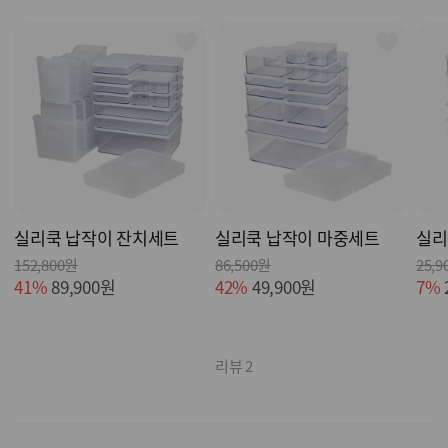
실리쿡 납작이 잔치세트
실리쿡 납작이 마중세트
실리
152,800원
86,500원
25,9
41%
89,900원
42%
49,900원
7%
리뷰 2