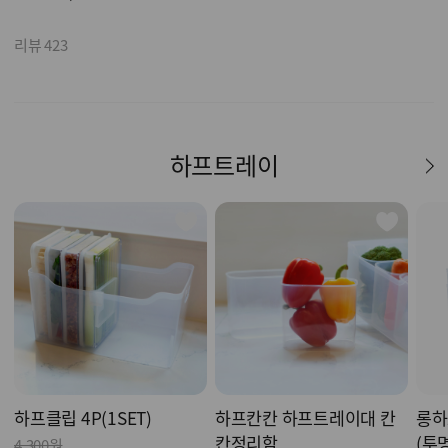
리뷰 423
하프트레이
하프클립 4P(1SET)
하프칸칸 하프트레이대 칸
롱하
칸정리함
(투
4,300원