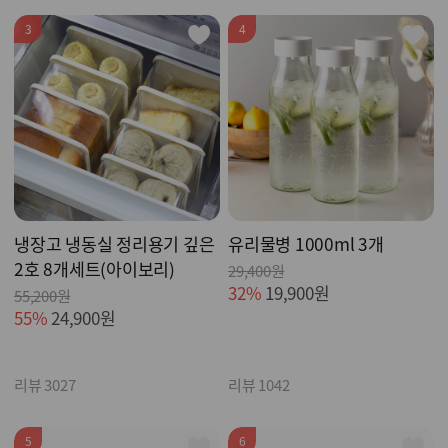
3
4
냉장고 냉동실 정리용기 깊은
유리물병 1000ml 3개
2호 8개세트(아이보리)
29,400원
32%
19,900원
55,200원
55%
24,900원
리뷰 3027
리뷰 1042
5
6