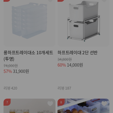
롱하프트레이대소 10개세트
하프트레이대 2단 선반
(투명)
34,800원
60%
14,000원
74,000원
57%
31,900원
리뷰 420
리뷰 187
7
8