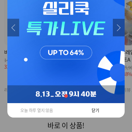
비닐쏙 픽미 5개_화이트
발각질제거기
<레
트A
14,500원
21,000원
32%
9,900원
53%
9,900원
15,9
38
리뷰 933
리뷰 26
리뷰 
오늘 하루 열지 않음
닫기
바로 이 상품!