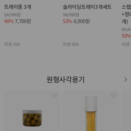
트레이중 3개
슬라이딩트레이3개세트
스텝
+정
14,700원
14,700원
48%
7,700원
53%
6,900원
개)
60,2
50
리뷰 356
리뷰 989
리뷰 
원형사각용기