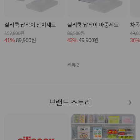
실리쿡 납작이 잔치세트
실리쿡 납작이 마중세트
차곡
152,800원
86,500원
49,6
41%
89,900원
42%
49,900원
36
리뷰 2
브랜드 스토리