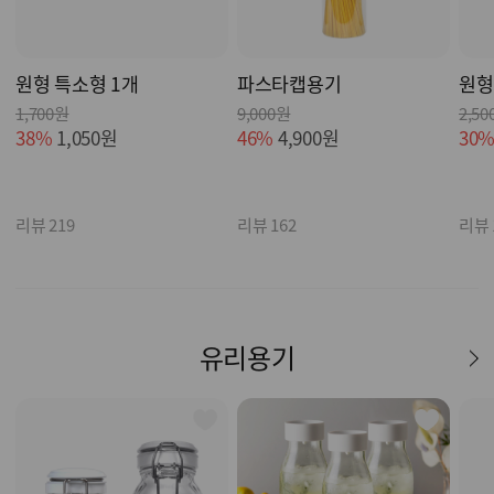
원형 특소형 1개
파스타캡용기
원형
1,700원
9,000원
2,5
38%
1,050원
46%
4,900원
30
리뷰 219
리뷰 162
리뷰 
유리용기