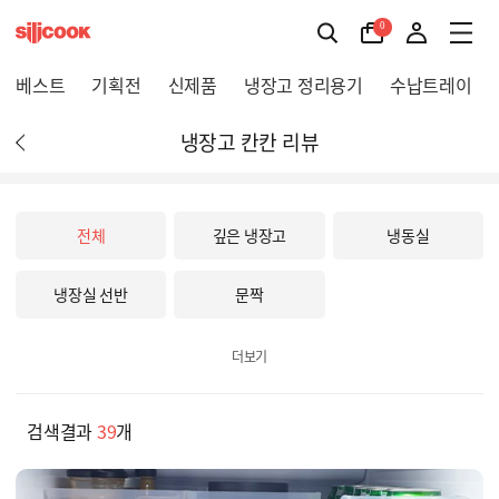
0
베스트
기획전
신제품
냉장고 정리용기
수납트레이
냉장고 칸칸 리뷰
전체
깊은 냉장고
냉동실
냉장실 선반
문짝
더보기
검색결과
39
개