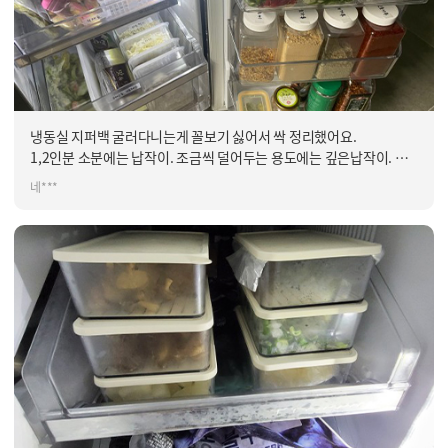
냉동실 지퍼백 굴러다니는게 꼴보기 싫어서 싹 정리했어요.
1,2인분 소분에는 납작이. 조금씩 덜어두는 용도에는 깊은납작이.
모자라서 더 사야겠어요.유지를 잘하는게 관건!
네***