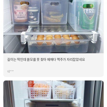
길이는 딱인데 쓸모를 못 찾아 헤매다 맥주가 자리잡았네요
네***