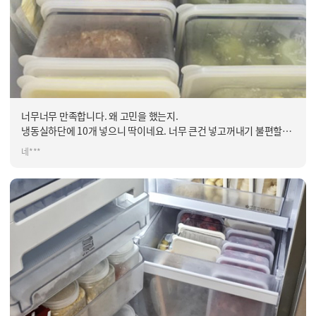
너무너무 만족합니다. 왜 고민을 했는지.
냉동실하단에 10개 넣으니 딱이네요. 너무 큰건 넣고꺼내기 불편할거
같고,이 사이즈가 제일 잘 쓸거 같아요
네***