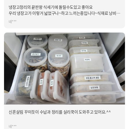
냉장고정리의 끝판왕 식세기에 돌릴수도있고 좋아요
우리 냉장고가 이렇거 넓었구나~하고 느끼는중입니다~식재료 낭비도
덜해요 2년전에 몇세트사서 정리해서 쓰다 한번더 구입해서 싹다 정리
네***
했어요~정리 해놓으니 참 뿌듯하네용~^^
그리고 뚜껑도 따로 살수 있어서 좋더라구요
참!식세기에 뚜껑은 넣지마세요 살짝 변형이 되서 맞지 않더라구요~
참고하세요~^^
신혼살림 꾸미듯이 수납과 정리를 실리쿡이 도와주고 있어요.^^
네***