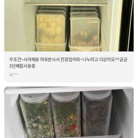
무조건~사야해옹 여유분사서 친정엄마와~나누려고 더샀어요^^굳굳
3년째잘사용중
네***