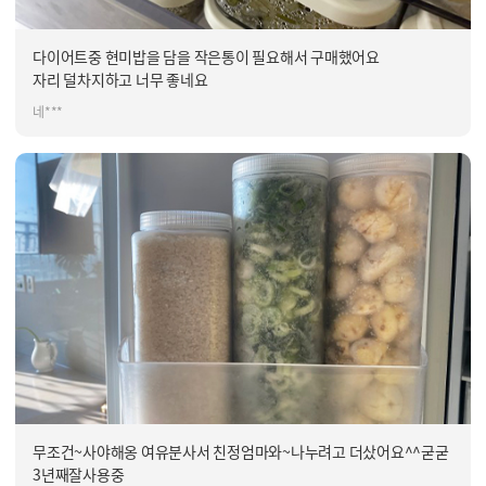
다이어트중 현미밥을 담을 작은통이 필요해서 구매했어요
자리 덜차지하고 너무 좋네요
네***
무조건~사야해옹 여유분사서 친정엄마와~나누려고 더샀어요^^굳굳
3년째잘사용중