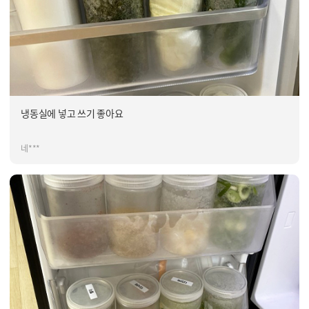
냉동실에 넣고 쓰기 좋아요
네***