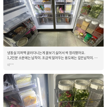
냉동실 지퍼백 굴러다니는게 꼴보기 싫어서 싹 정리했어요.
1,2인분 소분에는 납작이. 조금씩 덜어두는 용도에는 깊은납작이.
모자라서 더 사야겠어요.유지를 잘하는게 관건!
네***