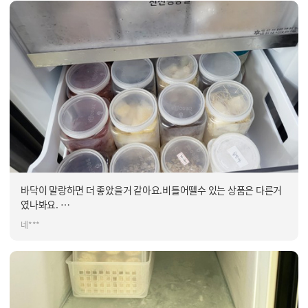
바닥이 말랑하면 더 좋았을거 같아요.비틀어뗄수 있는 상품은 다른거
였나봐요.
일관성 있게 배치하니 확실이 넓어보입니다.오브제 키친핏냉장고에
네***
사이즈 잘 맞네요