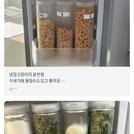
냉장고정리의 끝판왕
식세기에 돌릴수도있고 좋아요
우리 냉장고가 이렇거 넓었구나~하고 느끼는중입니다~식재료 낭비도
네***
덜해요 2년전에 몇세트사서 정리해서 쓰다 한번더 구입해서 싹다 정리
했어요~정리 해놓으니 참 뿌듯하네용~^^
그리고 뚜껑도 따로 살수 있어서 좋더라구요
참!식세기에 뚜껑은 넣지마세요 살짝 변형이 되서 맞지 않더라구요~
참고하세요~^^