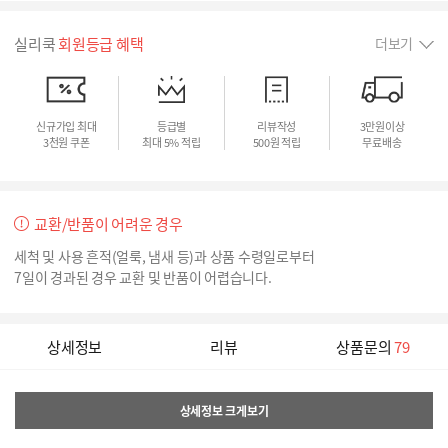
실리쿡
회원등급 혜택
더보기
신규가입 최대
등급별
리뷰작성
3만원이상
3천원 쿠폰
최대 5% 적립
500원 적립
무료배송
교환/반품이 어려운 경우
세척 및 사용 흔적(얼룩, 냄새 등)과 상품 수령일로부터
7일이 경과된 경우 교환 및 반품이 어렵습니다.
상세정보
리뷰
상품문의
79
상세정보 크게보기