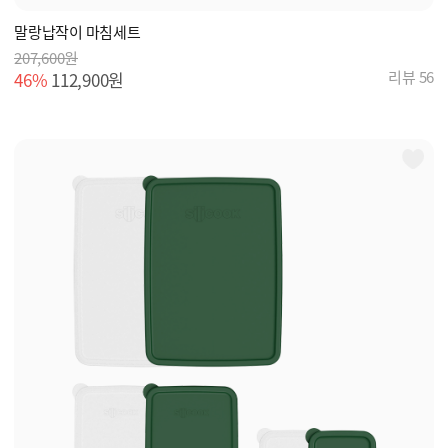
말랑납작이 마침세트
207,600원
리뷰 56
46%
112,900원