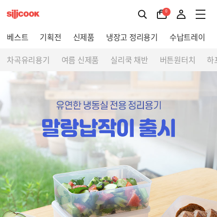
0
베스트
기획전
신제품
냉장고 정리용기
수납트레이
차곡유리용기
여름 신제품
실리쿡 채반
버튼원터치
하