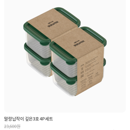
말랑납작이 깊은3호 4P세트
23,600원