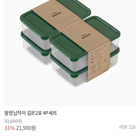
말랑납작이 깊은2호 4P세트
31,600원
리뷰 226
31%
21,900원