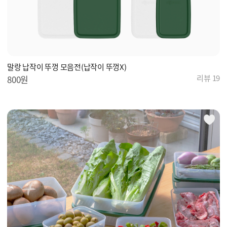
말랑 납작이 뚜껑 모음전(납작이 뚜껑X)
리뷰 19
800원