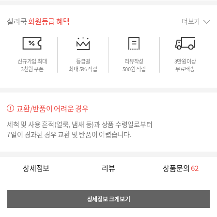
실리쿡
회원등급 혜택
더보기
신규가입 최대
등급별
리뷰작성
3만원이상
3천원 쿠폰
최대 5% 적립
500원 적립
무료배송
교환/반품이 어려운 경우
세척 및 사용 흔적(얼룩, 냄새 등)과 상품 수령일로부터
7일이 경과된 경우 교환 및 반품이 어렵습니다.
상세정보
리뷰
상품문의
62
상세정보 크게보기